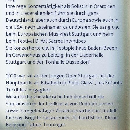
Ihre rege Konzerttätigkeit als Solistin in Oratorien
und in Liederabenden führt sie durch ganz
Deutschland, aber auch durch Europa sowie auch in
die USA, nach Lateinamerika und Asien. Sie sang u.a.
beim Europäischen Musikfest Stuttgart und beim
beim Festival D‘ Art Sacrée in Antibes.
Sie konzertierte u.a. im Festspielhaus Baden-Baden,
im Gewandhaus zu Leipzig, in der Liederhalle
Stuttgart und der Tonhalle Düsseldorf.
2020 war sie an der Jungen Oper Stuttgart mit der
Hauptpartie als Elisabeth in Philip Glass‘ „Les Enfants
Terribles“ engagiert.
Wesentliche künstlerische Impulse erhielt die
Sopranistin in der Liedklasse von Rudolph Jansen
sowie in regelmäßiger Zusammenarbeit mit Rudolf
Piernay, Brigitte Fassbaender, Richard Miller, Klesie
Kelly und Tobias Truninger.